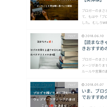
【実体験】
ブロガーのまさ
て、もはや「ブ
した。 むしろW
2018.06.10
ブログ
【読まなき
きおすすめ
ブロガーのまさ
メージがありま
ルールや言葉の
2018.05.07
ブログ
いま、ブロ
でおすすめ