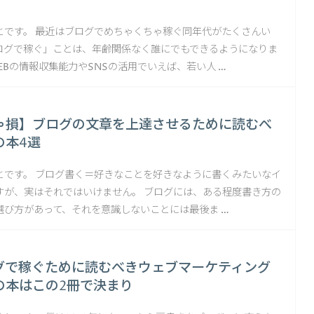
とです。 最近はブログでめちゃくちゃ稼ぐ同年代がたくさんい
ログで稼ぐ」ことは、年齢関係なく誰にでもできるようになりま
EBの情報収集能力やSNSの活用でいえば、若い人 …
ゃ損】ブログの文章を上達させるために読むべ
の本4選
とです。 ブログ書く＝好きなことを好きなように書くみたいなイ
すが、実はそれではいけません。 ブログには、ある程度書き方の
選び方があって、それを意識しないことには最後ま …
グで稼ぐために読むべきウェブマーケティング
の本はこの2冊で決まり