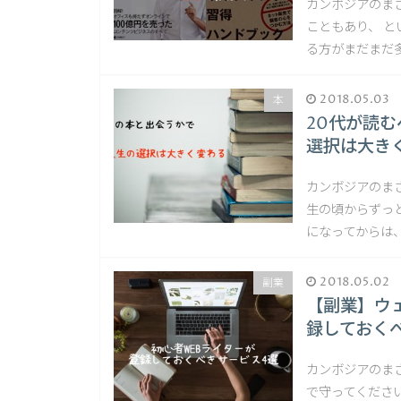
カンボジアのまさ
こともあり、 
る方がまだまだ
2018.05.03
本
20代が読
選択は大き
カンボジアのま
生の頃からずっ
になってからは
2018.05.02
副業
【副業】ウ
録しておく
カンボジアのまさ
で守ってくださ