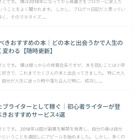
とです。 僕は2018年になってから肩書きをブロガーに変えた
ということをよく聞かれます。 しかし、ブログ＝日記だと思ってい
多く、そのマネタイズ …
むべきおすすめの本｜どの本と出会うかで人生の
く変わる【随時更新】
さとです。 僕は根っからの体育会系ですが、本を読むことは小学
と好きで、これまでたくさんの本と出会ってきました。 特に大人
、自分が人生に迷った時や落ち込んだ時に、成功し …
ェブライターとして稼ぐ｜初心者ライターが登
べきおすすめサービス4選
とです。 2018年は国が副業を解禁を発表し、自分の身は自分
いということを遠回しにアピールを始めました。 しかし、多くの