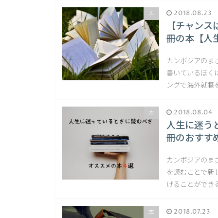
2018.08.23
本
【チャンス
冊の本【人
カンボジアのま
書いているぼく
ングで海外就職
2018.08.04
本
人生に迷う
冊のおすす
カンボジアのま
を読むことで新
げることができる
2018.07.23
本