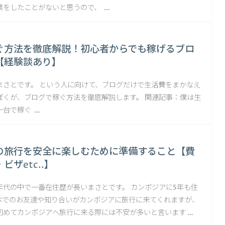
業をしたことがないと思うので、 …
ぐ方法を徹底解説！初心者からでも稼げるブロ
【経験談あり】
まさとです。 という人に向けて、ブログだけで生活費をまかなえ
ぼくが、ブログで稼ぐ方法を徹底解説します。 関連記事：僕は生
一台で稼ぐ …
の旅行を安全に楽しむために準備すること【費
ビザetc..】
年代の中で一番在住歴が長いまさとです。 カンボジアに5年も住
本でのお友達や知り合いがカンボジアに旅行に来てくれますが、
初めてカンボジアへ旅行に来る際には不安が多いと言います …