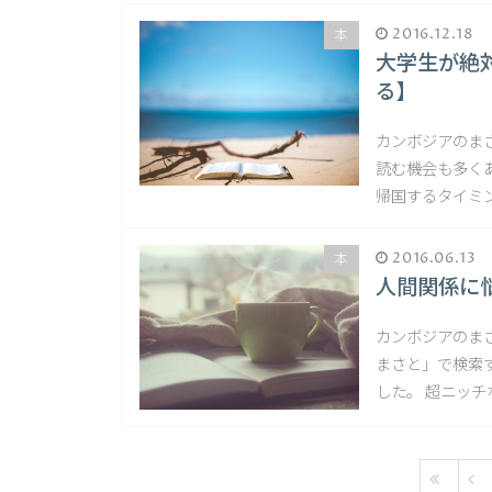
2016.12.18
本
大学生が絶
る】
カンボジアのま
読む機会も多く
帰国するタイミン
2016.06.13
本
人間関係に
カンボジアのまさ
まさと」で検索
した。 超ニッチ