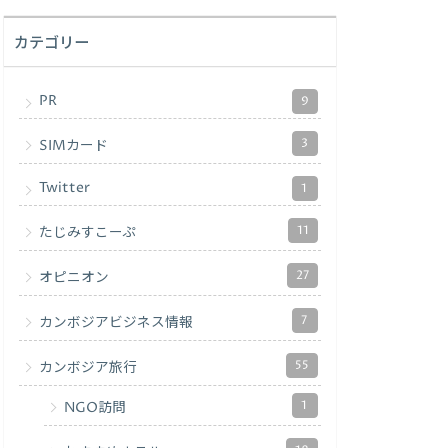
カテゴリー
PR
9
3
SIMカード
Twitter
1
11
たじみすこーぷ
27
オピニオン
7
カンボジアビジネス情報
55
カンボジア旅行
1
NGO訪問