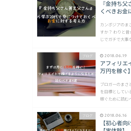
『金持ち父
くべきお金
カンボジアのま
すか？ わりと
じでガチで大事な
2018.06.19
ブログ
アフィリエ
万円を稼ぐ
ブロガーのまさ
を目標としてい
稼ぐために読むべ
2018.06.16
ブログ
【初心者向