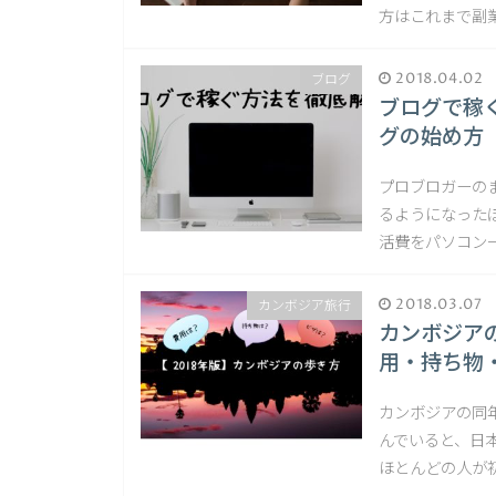
方はこれまで副
2018.04.02
ブログ
ブログで稼
グの始め方
プロブロガーの
るようになった
活費をパソコン
2018.03.07
カンボジア旅行
カンボジア
用・持ち物・
カンボジアの同
んでいると、日
ほとんどの人が