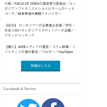
代表／FIELD OF ZEROの運営実行委員会／カン
ボジアソフトテニスナショナルチームのヘッド
コーチ／岐阜県海外展開アドバイザー
【会社】 カンボジアへの企業進出支援／学生・
社会人向けカンボジアスタディツアーの企画／
アテンドマッチング
【個人】WEBメディアの運営／コラム執筆／ソ
フトテニスの海外普及／ブロガー／YouTuber
詳細はこちら
Facebook & Twitter