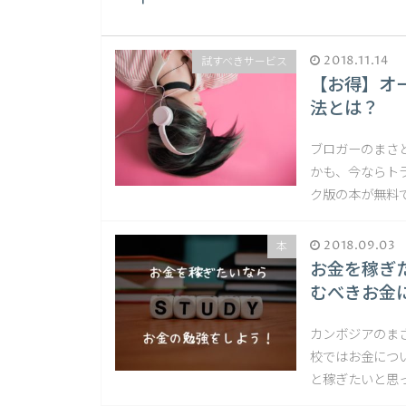
2018.11.14
試すべきサービス
【お得】オ
法とは？
ブロガーのまさ
かも、今ならト
ク版の本が無料で
2018.09.03
本
お金を稼ぎ
むべきお金
カンボジアのま
校ではお金につ
と稼ぎたいと思