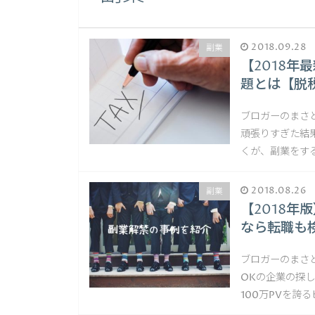
2018.09.28
副業
【2018
題とは【脱
ブロガーのまさ
頑張りすぎた結
くが、副業をす
2018.08.26
副業
【2018
なら転職も
ブロガーのまさ
OKの企業の探
100万PVを誇