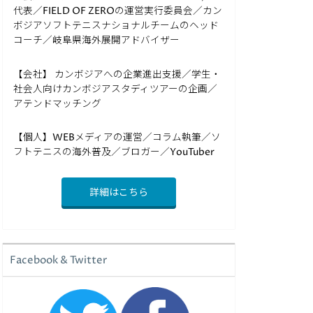
代表／FIELD OF ZEROの運営実行委員会／カン
ボジアソフトテニスナショナルチームのヘッド
コーチ／岐阜県海外展開アドバイザー
【会社】 カンボジアへの企業進出支援／学生・
社会人向けカンボジアスタディツアーの企画／
アテンドマッチング
【個人】WEBメディアの運営／コラム執筆／ソ
フトテニスの海外普及／ブロガー／YouTuber
詳細はこちら
Facebook & Twitter