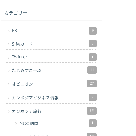
カテゴリー
PR
9
3
SIMカード
Twitter
1
11
たじみすこーぷ
27
オピニオン
7
カンボジアビジネス情報
55
カンボジア旅行
1
NGO訪問