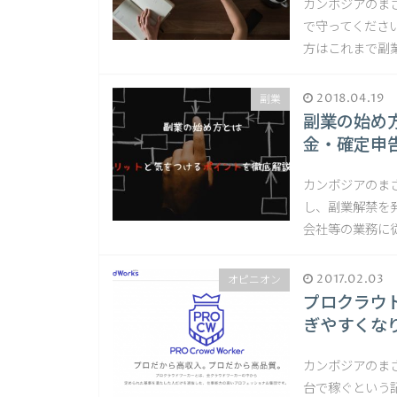
カンボジアのまさ
で守ってくださ
方はこれまで副
2018.04.19
副業
副業の始め
金・確定申
カンボジアのまさ
し、副業解禁を
会社等の業務に従
2017.02.03
オピニオン
プロクラウ
ぎやすくな
カンボジアのまさ
台で稼ぐという