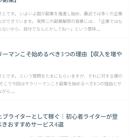
の副業】
さとです。 いよいよ国が副業を推進し始め、最近では多くの企業
れができています。 実際この副業解禁の背景には、「企業ではも
れないから、自分でなんとかしてね〜」という意味 …
リーマンこそ始めるべき3つの理由【収入を増や
さとです。 という質問をたまにもらいますが、それに対する僕の
 そこで今回はサラリーマンこそ副業を始めるべき3つの理由とサ
がら …
ェブライターとして稼ぐ｜初心者ライターが登
べきおすすめサービス4選