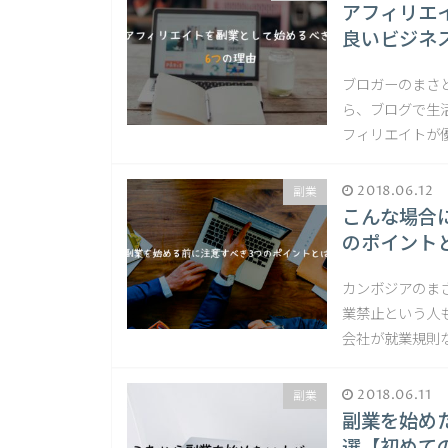
アフィリエ
良いビジネ
ブロガーのまさ
ら、ブログで生
フィリエイトが
2018.06.12
副業
こんな場合
のポイント
カンボジアのま
業禁止という人
会社が就業規則
2018.06.11
副業
副業を始め