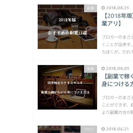
2018.08.25
副業
【2018年
業アリ】
ブロガーのまさ
くことが出来ず
たぼくが、だれ
2018.08.05
副業
【副業で稼
身につける
ブロガーのまさ
ことができず、
より副業の方が
2018.06.21
ブログ