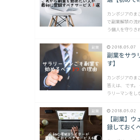
選【初めて
カンボジアのま
で副業解禁の流
う個人を守りき
2018.05.07
副業
副業をサラ
す】
カンボジアのま
答えは、 です。
ラリーマンをしな
2018.05.02
副業
【副業】ウ
録しておく