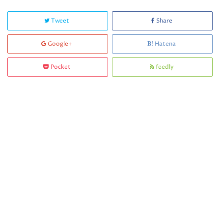
Tweet
Share
Google+
Hatena
Pocket
feedly