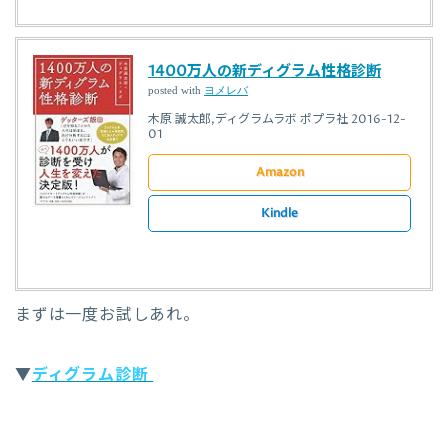
1400万人の新ディグラム性格診断
posted with
ヨメレバ
木原 誠太郎,ディグラムラボ ポプラ社 2016-12-
01
Amazon
Kindle
まずは一度お試しあれ。
▼
ディグラム診断