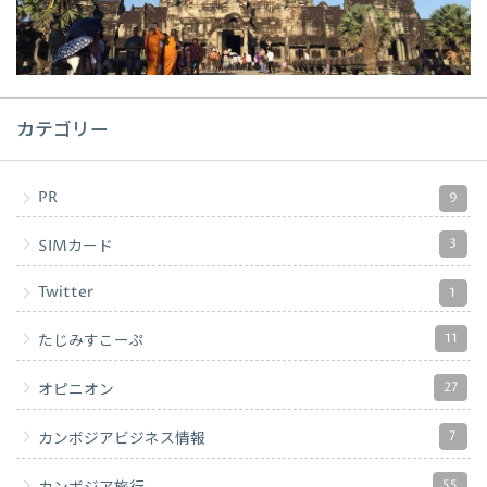
カテゴリー
PR
9
3
SIMカード
Twitter
1
11
たじみすこーぷ
27
オピニオン
7
カンボジアビジネス情報
55