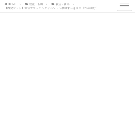
HOME
就職・転職
就活・新卒
【内定ゲット】就活でマッチングイベントへ参加すべき理由【20卒向け】