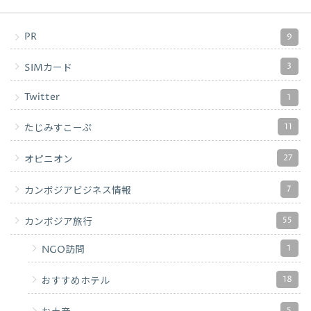
PR
9
3
SIMカード
Twitter
1
11
たじみすこーぷ
27
オピニオン
7
カンボジアビジネス情報
55
カンボジア旅行
1
NGO訪問
18
おすすめホテル
5