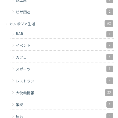
お土産
2
ビザ関連
62
カンボジア生活
BAR
1
7
イベント
5
カフェ
3
スポーツ
4
レストラン
23
大使館情報
1
娯楽
5
屋台