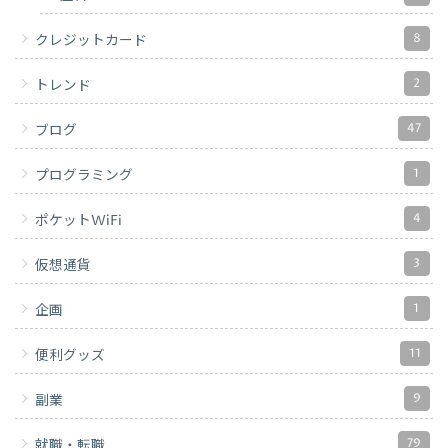
8
クレジットカード
2
トレンド
47
ブログ
1
プログラミング
4
ポケットWiFi
3
仮想通貨
1
企画
11
便利グッズ
9
副業
79
就職・転職