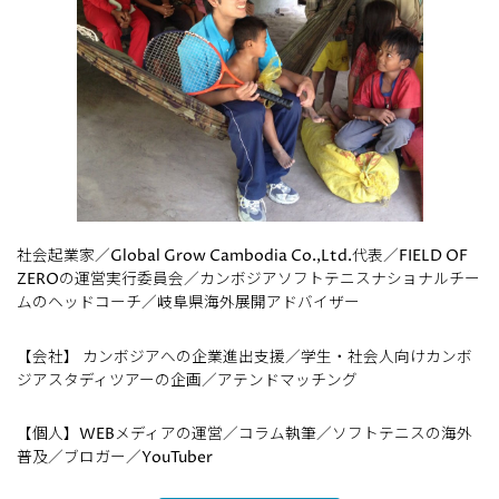
社会起業家／Global Grow Cambodia Co.,Ltd.代表／FIELD OF
ZEROの運営実行委員会／カンボジアソフトテニスナショナルチー
ムのヘッドコーチ／岐阜県海外展開アドバイザー
【会社】 カンボジアへの企業進出支援／学生・社会人向けカンボ
ジアスタディツアーの企画／アテンドマッチング
【個人】WEBメディアの運営／コラム執筆／ソフトテニスの海外
普及／ブロガー／YouTuber