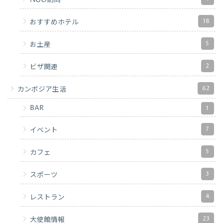
NGO訪問
18
おすすめホテル
5
お土産
2
ビザ関連
62
カンボジア生活
BAR
1
7
イベント
5
カフェ
3
スポーツ
4
レストラン
23
大使館情報