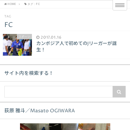
HOME
タグ : FC
TAG
FC
スポーツ
2017.01.16
カンボジア人で初めてのJリーガーが誕
生！
サイト内を検索する！
荻原 雅斗／Masato OGIWARA