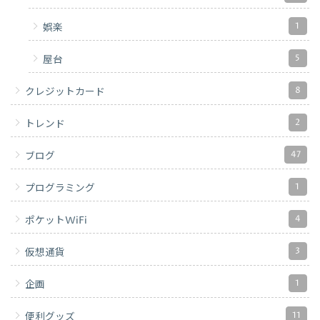
1
娯楽
5
屋台
8
クレジットカード
2
トレンド
47
ブログ
1
プログラミング
4
ポケットWiFi
3
仮想通貨
1
企画
11
便利グッズ