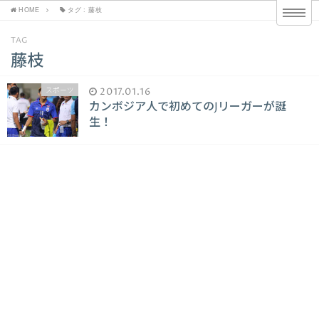
HOME
タグ : 藤枝
TAG
藤枝
スポーツ
2017.01.16
カンボジア人で初めてのJリーガーが誕
生！