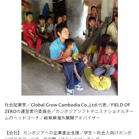
社会起業家／Global Grow Cambodia Co.,Ltd.代表／FIELD OF
ZEROの運営実行委員会／カンボジアソフトテニスナショナルチー
ムのヘッドコーチ／岐阜県海外展開アドバイザー
【会社】 カンボジアへの企業進出支援／学生・社会人向けカンボ