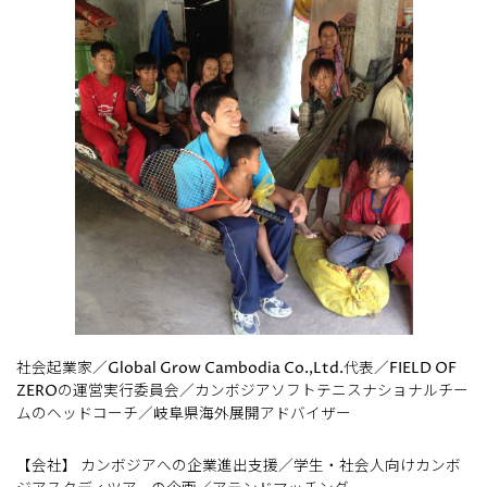
社会起業家／Global Grow Cambodia Co.,Ltd.代表／FIELD OF
ZEROの運営実行委員会／カンボジアソフトテニスナショナルチー
ムのヘッドコーチ／岐阜県海外展開アドバイザー
【会社】 カンボジアへの企業進出支援／学生・社会人向けカンボ