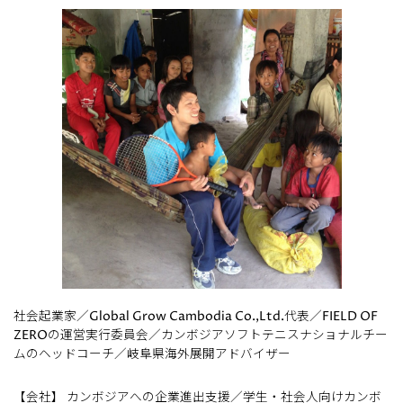
社会起業家／Global Grow Cambodia Co.,Ltd.代表／FIELD OF
ZEROの運営実行委員会／カンボジアソフトテニスナショナルチー
ムのヘッドコーチ／岐阜県海外展開アドバイザー
【会社】 カンボジアへの企業進出支援／学生・社会人向けカンボ