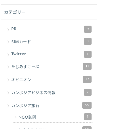
カテゴリー
PR
9
3
SIMカード
Twitter
1
11
たじみすこーぷ
27
オピニオン
7
カンボジアビジネス情報
55
カンボジア旅行
1
NGO訪問