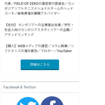
代表／FIELD OF ZEROの運営実行委員会／カン
ボジアソフトテニスナショナルチームのヘッド
コーチ／岐阜県海外展開アドバイザー
【会社】 カンボジアへの企業進出支援／学生・
社会人向けカンボジアスタディツアーの企画／
アテンドマッチング
【個人】WEBメディアの運営／コラム執筆／ソ
フトテニスの海外普及／ブロガー／YouTuber
詳細はこちら
Facebook & Twitter