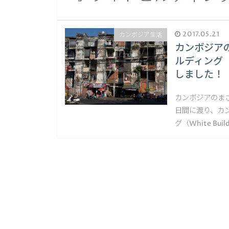
2017.05.21
カンボジア生活
カンボジア
ルディング（W
しました！
カンボジアのまさと（
日間に渡り、カ
グ（White Bu