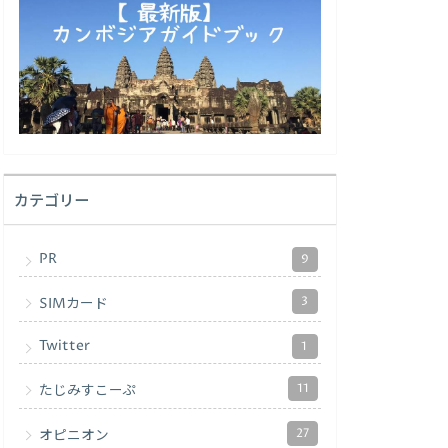
カテゴリー
PR
9
3
SIMカード
Twitter
1
11
たじみすこーぷ
27
オピニオン