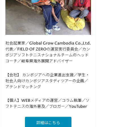
社会起業家／Global Grow Cambodia Co.,Ltd.
代表／FIELD OF ZEROの運営実行委員会／カン
ボジアソフトテニスナショナルチームのヘッド
コーチ／岐阜県海外展開アドバイザー
【会社】 カンボジアへの企業進出支援／学生・
社会人向けカンボジアスタディツアーの企画／
アテンドマッチング
【個人】WEBメディアの運営／コラム執筆／ソ
フトテニスの海外普及／ブロガー／YouTuber
詳細はこちら