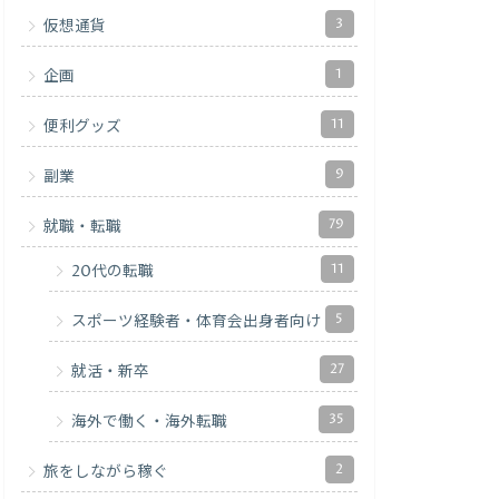
3
仮想通貨
1
企画
11
便利グッズ
9
副業
79
就職・転職
11
20代の転職
5
スポーツ経験者・体育会出身者向け
27
就活・新卒
35
海外で働く・海外転職
2
旅をしながら稼ぐ