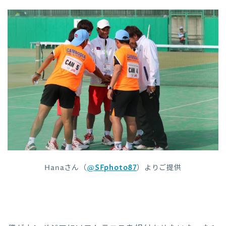
Hanaさん（
@
SFphoto87
）よりご提供