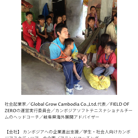
社会起業家／Global Grow Cambodia Co.,Ltd.代表／FIELD OF
ZEROの運営実行委員会／カンボジアソフトテニスナショナルチー
ムのヘッドコーチ／岐阜県海外展開アドバイザー
【会社】 カンボジアへの企業進出支援／学生・社会人向けカンボ