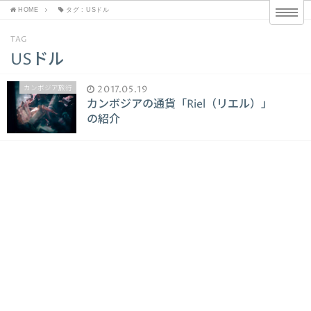
HOME
タグ : USドル
TAG
USドル
カンボジア旅行
2017.05.19
カンボジアの通貨「Riel（リエル）」
の紹介