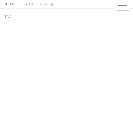
HOME
タグ : sen sok city
TAG