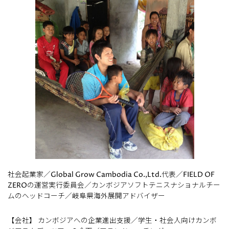
社会起業家／Global Grow Cambodia Co.,Ltd.代表／FIELD OF
ZEROの運営実行委員会／カンボジアソフトテニスナショナルチー
ムのヘッドコーチ／岐阜県海外展開アドバイザー
【会社】 カンボジアへの企業進出支援／学生・社会人向けカンボ