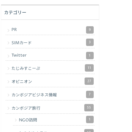
カテゴリー
PR
9
3
SIMカード
Twitter
1
11
たじみすこーぷ
27
オピニオン
7
カンボジアビジネス情報
55
カンボジア旅行
1
NGO訪問