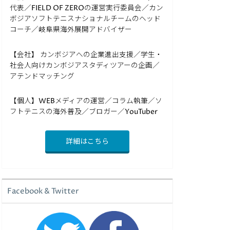
代表／FIELD OF ZEROの運営実行委員会／カン
ボジアソフトテニスナショナルチームのヘッド
コーチ／岐阜県海外展開アドバイザー
【会社】 カンボジアへの企業進出支援／学生・
社会人向けカンボジアスタディツアーの企画／
アテンドマッチング
【個人】WEBメディアの運営／コラム執筆／ソ
フトテニスの海外普及／ブロガー／YouTuber
詳細はこちら
Facebook & Twitter