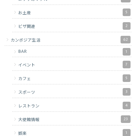
5
お土産
2
ビザ関連
62
カンボジア生活
BAR
1
7
イベント
5
カフェ
3
スポーツ
4
レストラン
23
大使館情報
1
娯楽