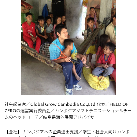
社会起業家／Global Grow Cambodia Co.,Ltd.代表／FIELD OF
ZEROの運営実行委員会／カンボジアソフトテニスナショナルチー
ムのヘッドコーチ／岐阜県海外展開アドバイザー
【会社】 カンボジアへの企業進出支援／学生・社会人向けカンボ