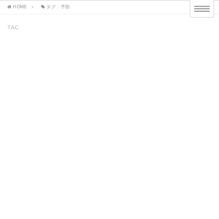
HOME
タグ : 予防
TAG