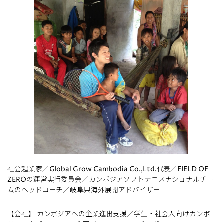
社会起業家／Global Grow Cambodia Co.,Ltd.代表／FIELD OF
ZEROの運営実行委員会／カンボジアソフトテニスナショナルチー
ムのヘッドコーチ／岐阜県海外展開アドバイザー
【会社】 カンボジアへの企業進出支援／学生・社会人向けカンボ