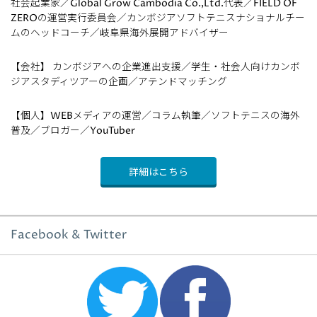
社会起業家／Global Grow Cambodia Co.,Ltd.代表／FIELD OF
ZEROの運営実行委員会／カンボジアソフトテニスナショナルチー
ムのヘッドコーチ／岐阜県海外展開アドバイザー
【会社】 カンボジアへの企業進出支援／学生・社会人向けカンボ
ジアスタディツアーの企画／アテンドマッチング
【個人】WEBメディアの運営／コラム執筆／ソフトテニスの海外
普及／ブロガー／YouTuber
詳細はこちら
Facebook & Twitter