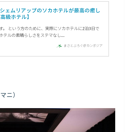
】シェムリアップのソカホテルが最高の癒し
【高級ホテル】
す。 という方のために、実際にソカホテルに2泊3日で
テルの素晴らしさをステマなし...
まさとぶろぐ＠カンボジア
タ マニ）