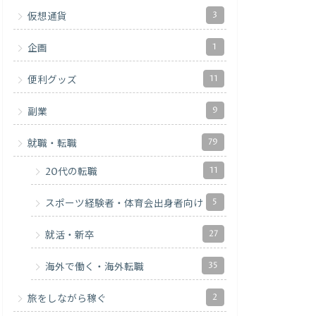
3
仮想通貨
1
企画
11
便利グッズ
9
副業
79
就職・転職
11
20代の転職
5
スポーツ経験者・体育会出身者向け
27
就活・新卒
35
海外で働く・海外転職
2
旅をしながら稼ぐ