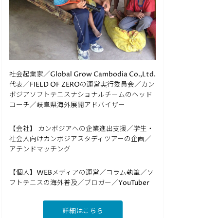
社会起業家／Global Grow Cambodia Co.,Ltd.
代表／FIELD OF ZEROの運営実行委員会／カン
ボジアソフトテニスナショナルチームのヘッド
コーチ／岐阜県海外展開アドバイザー
【会社】 カンボジアへの企業進出支援／学生・
社会人向けカンボジアスタディツアーの企画／
アテンドマッチング
【個人】WEBメディアの運営／コラム執筆／ソ
フトテニスの海外普及／ブロガー／YouTuber
詳細はこちら