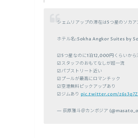
シェムリアップの滞在は5つ星のソカア
ホテル名:Sokha Angkor Suites by So
☑5つ星なのに1泊12,000円くらいか
☑スタッフのおもてなしが超一流
☑パブストリート近い
☑プールが最高にロマンチック
☑空港無料ピックアップあり
☑ジムあり
pic.twitter.com/z6s3q
— 荻原雅斗＠カンボジア (@masato_og