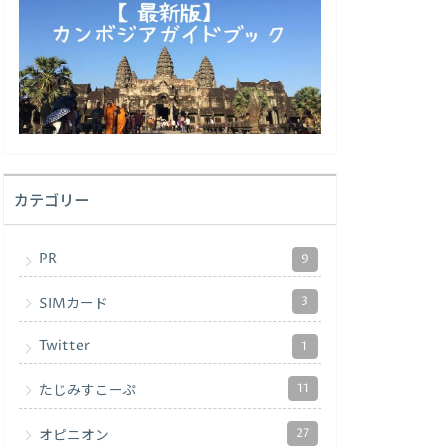
カテゴリー
PR
9
3
SIMカード
Twitter
1
11
たじみすこーぷ
27
オピニオン