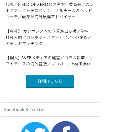
代表／FIELD OF ZEROの運営実行委員会／カン
ボジアソフトテニスナショナルチームのヘッド
コーチ／岐阜県海外展開アドバイザー
【会社】 カンボジアへの企業進出支援／学生・
社会人向けカンボジアスタディツアーの企画／
アテンドマッチング
【個人】WEBメディアの運営／コラム執筆／ソ
フトテニスの海外普及／ブロガー／YouTuber
詳細はこちら
Facebook & Twitter