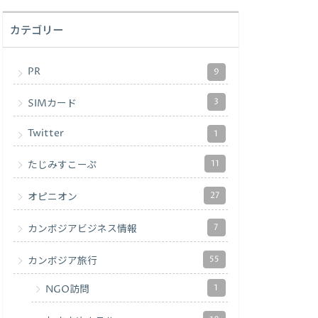
カテゴリー
PR
9
3
SIMカード
Twitter
1
11
たじみすこーぷ
27
オピニオン
7
カンボジアビジネス情報
55
カンボジア旅行
1
NGO訪問