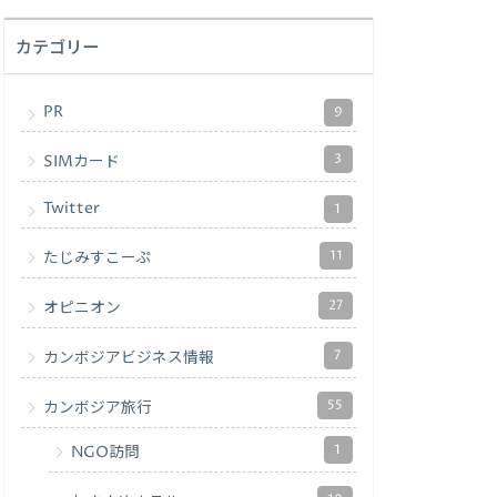
カテゴリー
PR
9
3
SIMカード
Twitter
1
11
たじみすこーぷ
27
オピニオン
7
カンボジアビジネス情報
55
カンボジア旅行
1
NGO訪問