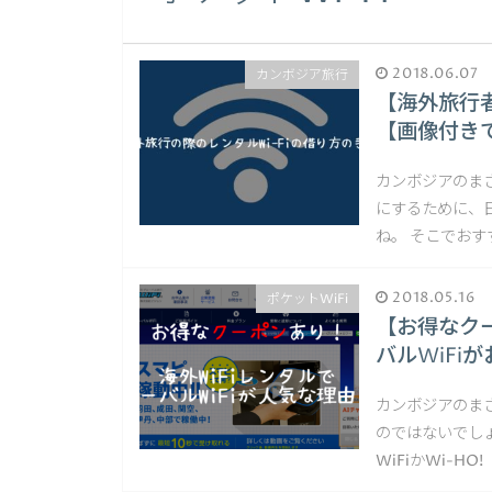
2018.06.07
カンボジア旅行
【海外旅行者
【画像付き
カンボジアのま
にするために、
ね。 そこでおす
2018.05.16
ポケットWiFi
【お得なク
バルWiFi
カンボジアのま
のではないでし
WiFiかWi-H