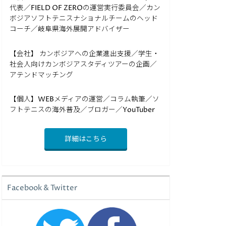
代表／FIELD OF ZEROの運営実行委員会／カン
ボジアソフトテニスナショナルチームのヘッド
コーチ／岐阜県海外展開アドバイザー
【会社】 カンボジアへの企業進出支援／学生・
社会人向けカンボジアスタディツアーの企画／
アテンドマッチング
【個人】WEBメディアの運営／コラム執筆／ソ
フトテニスの海外普及／ブロガー／YouTuber
詳細はこちら
Facebook & Twitter