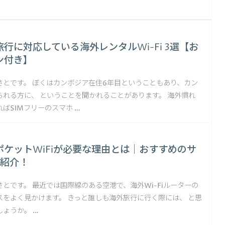
行に対応している海外レンタルWi-Fi 3選【お
ン付き】
さとです。 ぼくはカンボジア在住6年目ということもあり、カン
られる方に、 ということを聞かれることがあります。 海外慣れ
ばSIMフリーのスマホ …
ポケットWiFiが必要な理由とは｜おすすめのサ
の紹介！
とです。 最近では国際線のある空港で、海外Wi-Fiルーターの
スをよく見かけます。 きっと誰しも海外旅行に行く際には、 と思
ょうか。 …