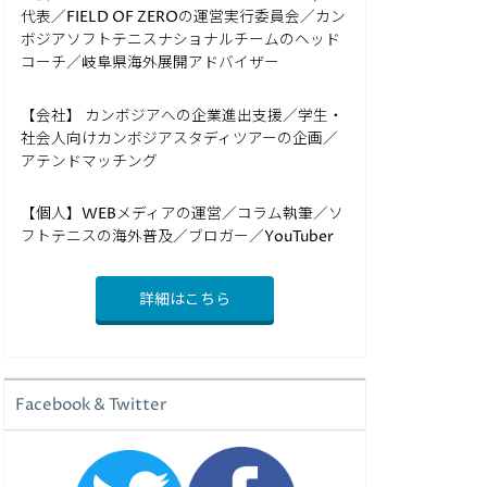
代表／FIELD OF ZEROの運営実行委員会／カン
ボジアソフトテニスナショナルチームのヘッド
コーチ／岐阜県海外展開アドバイザー
【会社】 カンボジアへの企業進出支援／学生・
社会人向けカンボジアスタディツアーの企画／
アテンドマッチング
【個人】WEBメディアの運営／コラム執筆／ソ
フトテニスの海外普及／ブロガー／YouTuber
詳細はこちら
Facebook & Twitter