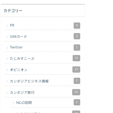
カテゴリー
PR
9
3
SIMカード
Twitter
1
11
たじみすこーぷ
27
オピニオン
7
カンボジアビジネス情報
55
カンボジア旅行
1
NGO訪問