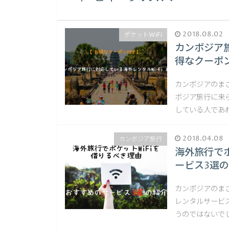
2018.08.02
ポケットWiFi
カンボジア旅
得なクーポ
カンボジアのま
ボジア旅行に来
している人であれ
2018.04.08
カンボジア旅行
海外旅行で
ービス3選
カンボジアのまさ
レンタルサービ
うのではないでし